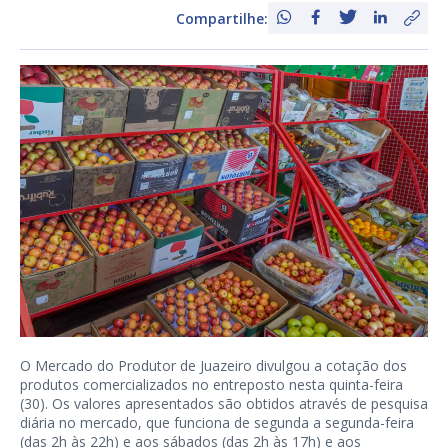
Compartilhe:
O Mercado do Produtor de Juazeiro divulgou a cotação dos
produtos comercializados no entreposto nesta quinta-feira
(30). Os valores apresentados são obtidos através de pesquisa
diária no mercado, que funciona de segunda a segunda-feira
(das 2h às 22h) e aos sábados (das 2h às 17h) e aos