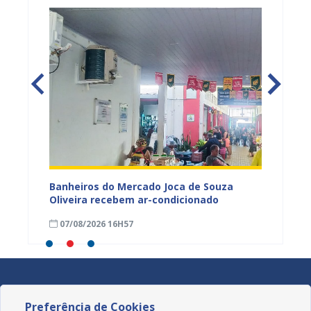
tos
Banheiros do Mercado Joca de Souza
Prefei
ardim
Oliveira recebem ar-condicionado
do Pro
progra
07/08/2026 16H57
01/08
Preferência de Cookies