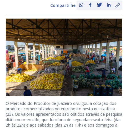
Compartilhe:
O Mercado do Produtor de Juazeiro divulgou a cotação dos
produtos comercializados no entreposto nesta quinta-feira
(23). Os valores apresentados são obtidos através de pesquisa
diária no mercado, que funciona de segunda a sexta-feira (das
2h às 22h) e aos sábados (das 2h às 17h) e aos domingos à