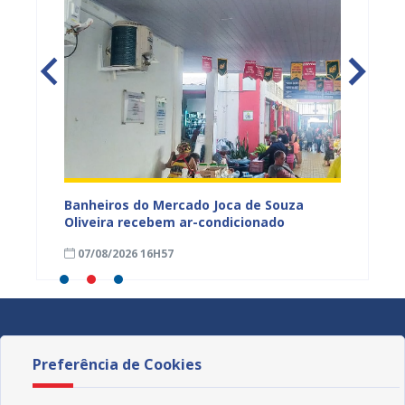
tos
Banheiros do Mercado Joca de Souza
Prefei
ardim
Oliveira recebem ar-condicionado
do Pro
progra
07/08/2026 16H57
01/08
Preferência de Cookies