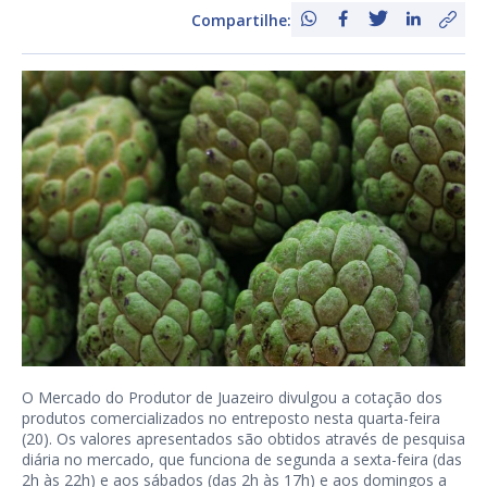
Compartilhe:
O Mercado do Produtor de Juazeiro divulgou a cotação dos
produtos comercializados no entreposto nesta quarta-feira
(20). Os valores apresentados são obtidos através de pesquisa
diária no mercado, que funciona de segunda a sexta-feira (das
2h às 22h) e aos sábados (das 2h às 17h) e aos domingos a