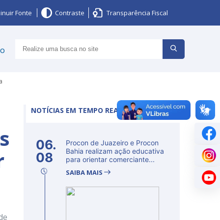
inuir Fonte
Contraste
Transparência Fiscal
ço
a
NOTÍCIAS EM TEMPO REAL
os
06.
Procon de Juazeiro e Procon
r
Bahia realizam ação educativa
08
para orientar comerciante...
SAIBA MAIS
de