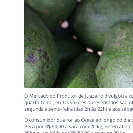
O Mercado do Produtor de Juazeiro divulgou a c
quarta-feira (29). Os valores apresentados são o
segunda a sexta-feira (das 2h às 22h) e aos sába
O consumidor que for ao Ceasa ao longo do dia p
Pera por R$ 50,00 a saca com 20 kg; Beterraba p