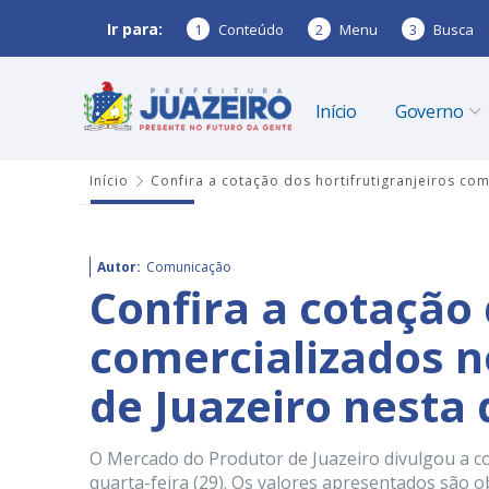
Ir para:
1
Conteúdo
2
Menu
3
Busca
Início
Governo
Início
Confira a cotação dos hortifrutigranjeiros co
Autor:
Comunicação
Confira a cotação 
comercializados 
de Juazeiro nesta 
O Mercado do Produtor de Juazeiro divulgou a c
quarta-feira (29). Os valores apresentados são o