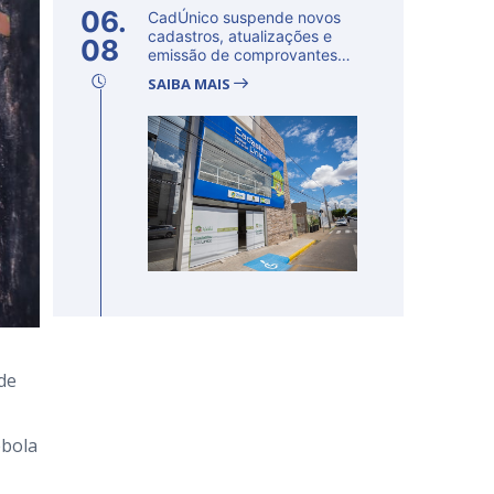
06.
CadÚnico suspende novos
cadastros, atualizações e
08
emissão de comprovantes
nesta s...
SAIBA MAIS
de
ebola