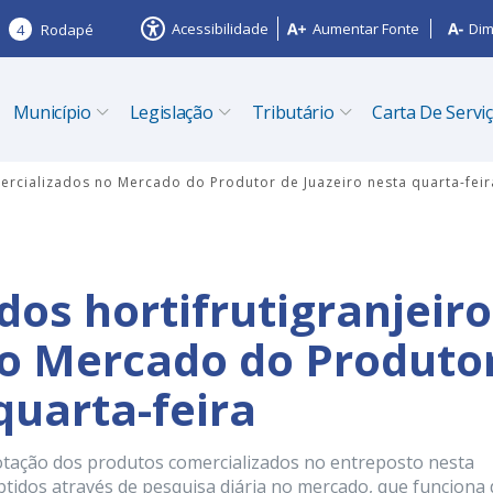
Acessibilidade
Aumentar Fonte
Dim
4
Rodapé
Município
Legislação
Tributário
Carta De Servi
mercializados no Mercado do Produtor de Juazeiro nesta quarta-feir
dos hortifrutigranjeir
no Mercado do Produto
quarta-feira
otação dos produtos comercializados no entreposto nesta
btidos através de pesquisa diária no mercado, que funciona 