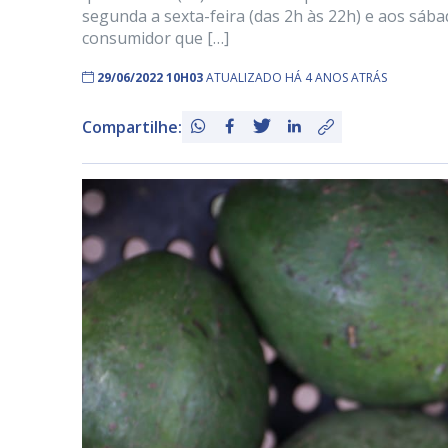
segunda a sexta-feira (das 2h às 22h) e aos sába
consumidor que […]
29/06/2022 10H03
ATUALIZADO HÁ 4 ANOS ATRÁS
Compartilhe: