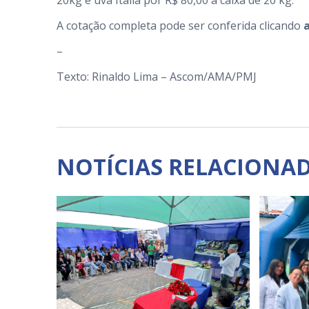
20kg e uva Itália por R$ 80,00 a caixa de 20 kg.
A cotação completa pode ser conferida clicando
a
–
Texto: Rinaldo Lima – Ascom/AMA/PMJ
NOTÍCIAS RELACIONA