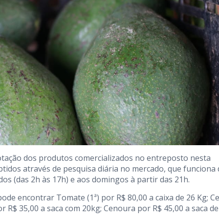
otação dos produtos comercializados no entreposto nesta
btidos através de pesquisa diária no mercado, que funciona 
dos (das 2h às 17h) e aos domingos à partir das 21h.
ode encontrar Tomate (1ª) por R$ 80,00 a caixa de 26 Kg; C
or R$ 35,00 a saca com 20kg; Cenoura por R$ 45,00 a saca de