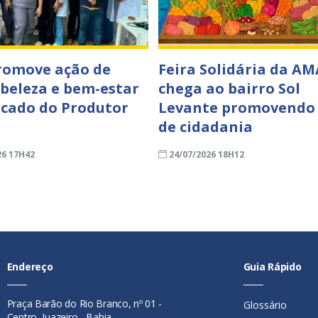
romove ação de
Feira Solidária da AM
 beleza e bem-estar
chega ao bairro Sol
cado do Produtor
Levante promovendo
de cidadania
26 17H42
24/07/2026 18H12
Endereço
Guia Rápido
Praça Barão do Rio Branco, nº 01 -
Glossário
Centro, Juazeiro - Bahia