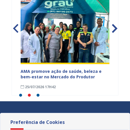
Mercado
AMA promove ação de saúde, beleza e
Feira S
bem-estar no Mercado do Produtor
Levant
25/07/2026 17H42
24/07
Preferência de Cookies