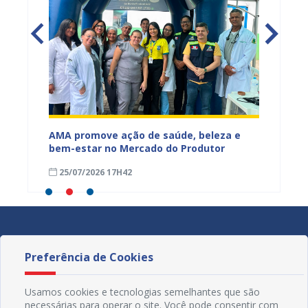
Mercado
AMA promove ação de saúde, beleza e
Feira S
bem-estar no Mercado do Produtor
Levant
25/07/2026 17H42
24/07
Preferência de Cookies
Usamos cookies e tecnologias semelhantes que são
necessárias para operar o site. Você pode consentir com