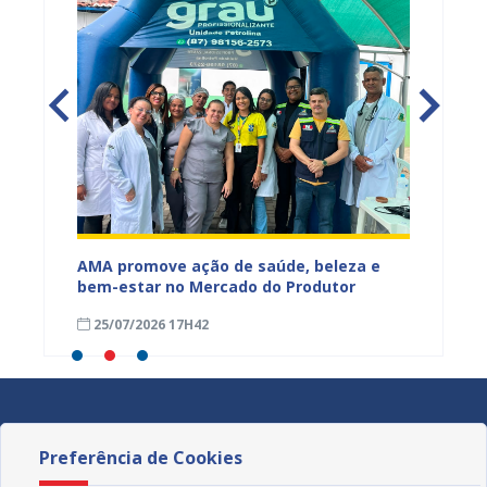
Mercado
AMA promove ação de saúde, beleza e
Feira S
bem-estar no Mercado do Produtor
Levant
25/07/2026 17H42
24/07
Preferência de Cookies