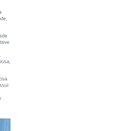
a
ade,
esde
 teve
.
iosa,
osa.
ssui
m