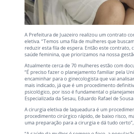
A Prefeitura de Juazeiro realizou um contrato co
eletiva. “Temos uma fila de mulheres que busca
reduzir esta fila de espera. Então este contrato,
saúde feminina, que priorizamos na nossa gestã
Atualmente cerca de 70 mulheres estão com do
“É preciso fazer o planejamento familiar pela Un
encaminhar para o ginecologista que vai analisa
mais indicado, já que é um procedimento defini
psicológico, por isso é fundamental o planejame
Especializada da Sesau, Eduardo Rafael de Sousa
A cirurgia eletiva de laqueadura é um procedime
procedimento cirúrgico rápido, de baixo risco, 
uma preparação para a cirurgia e dá tudo certo”, 
“A saúde da mulher é sempre o foco, a população