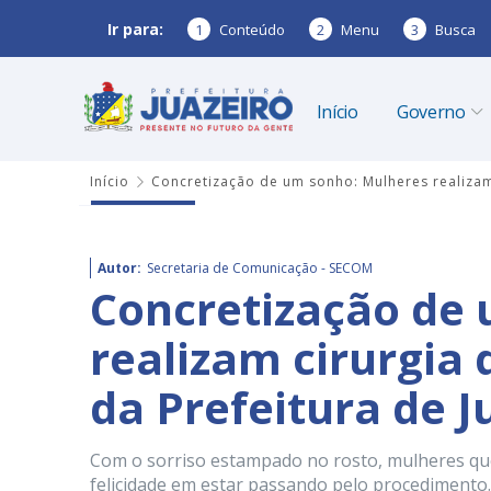
Ir para:
1
Conteúdo
2
Menu
3
Busca
Início
Governo
Início
Concretização de um sonho: Mulheres realizam 
Autor:
Secretaria de Comunicação - SECOM
Concretização de
realizam cirurgia
da Prefeitura de J
Com o sorriso estampado no rosto, mulheres qu
felicidade em estar passando pelo procedimento.