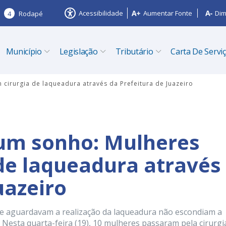
Acessibilidade
Aumentar Fonte
Dim
4
Rodapé
Município
Legislação
Tributário
Carta De Servi
cirurgia de laqueadura através da Prefeitura de Juazeiro
 um sonho: Mulheres
 de laqueadura através
uazeiro
e aguardavam a realização da laqueadura não escondiam a
 Nesta quarta-feira (19), 10 mulheres passaram pela cirurgi