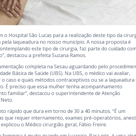
m o Hospital São Lucas para a realização deste tipo da cirur
m pela laqueadura no nosso município. A nossa proposta é
 contemplando este tipo de cirurgia, faz parte do cuidado co
o”, destacou a prefeita Suzana Ramos.
cumentação completa na Sesau aguardando pelo procedimen
idade Básica de Saúde (UBS). Na UBS, o médico vai avaliar,
r o caso e quais métodos contraceptivos ou se a laqueadura
tivo. É preciso que essa mulher tenha acompanhamento
nto familiar”, destacou o superintendente de Atenção
 Neto.
nto rápido que dura em torno de 30 a 40 minutos. “É um
mas que requer internamento, exames pré-operatórios, anest
explicou o Médico cirurgião geral, Fábio Freire.
 feminina é muito grande em Juazeiro. Para nós, é uma aleg