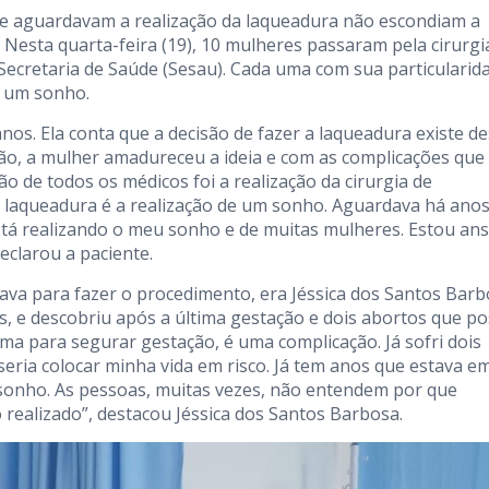
e aguardavam a realização da laqueadura não escondiam a
 Nesta quarta-feira (19), 10 mulheres passaram pela cirurgi
a Secretaria de Saúde (Sesau). Cada uma com sua particularid
o um sonho.
anos. Ela conta que a decisão de fazer a laqueadura existe d
tão, a mulher amadureceu a ideia e com as complicações que
 de todos os médicos foi a realização da cirurgia de
A laqueadura é a realização de um sonho. Aguardava há anos
stá realizando o meu sonho e de muitas mulheres. Estou ans
eclarou a paciente.
a para fazer o procedimento, era Jéssica dos Santos Barb
nos, e descobriu após a última gestação e dois abortos que po
a para segurar gestação, é uma complicação. Já sofri dois
eria colocar minha vida em risco. Já tem anos que estava e
 sonho. As pessoas, muitas vezes, não entendem por que
 realizado”, destacou Jéssica dos Santos Barbosa.