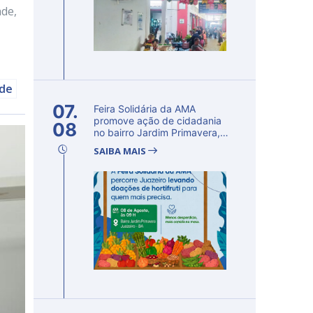
ade,
úde
07.
Feira Solidária da AMA
promove ação de cidadania
08
no bairro Jardim Primavera,
em Ju...
SAIBA MAIS