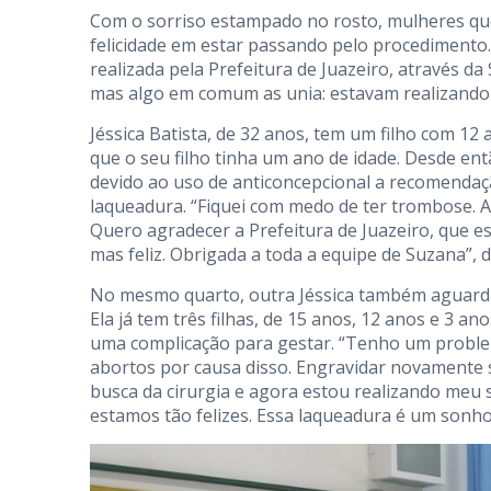
Com o sorriso estampado no rosto, mulheres qu
felicidade em estar passando pelo procedimento.
realizada pela Prefeitura de Juazeiro, através d
mas algo em comum as unia: estavam realizand
Jéssica Batista, de 32 anos, tem um filho com 12 
que o seu filho tinha um ano de idade. Desde en
devido ao uso de anticoncepcional a recomendação
laqueadura. “Fiquei com medo de ter trombose. 
Quero agradecer a Prefeitura de Juazeiro, que e
mas feliz. Obrigada a toda a equipe de Suzana”, d
No mesmo quarto, outra Jéssica também aguardav
Ela já tem três filhas, de 15 anos, 12 anos e 3 a
uma complicação para gestar. “Tenho um problem
abortos por causa disso. Engravidar novamente s
busca da cirurgia e agora estou realizando meu
estamos tão felizes. Essa laqueadura é um sonho