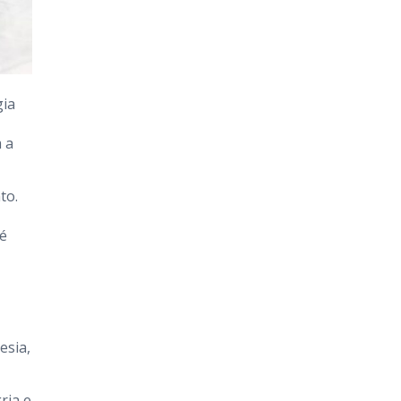
gia
m a
to.
 é
esia,
ria e