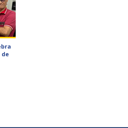
ebra
 de