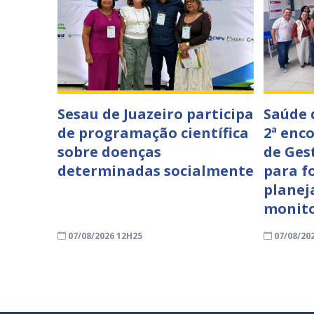
Sesau de Juazeiro participa
Saúde 
de programação científica
2ª enc
sobre doenças
de Ges
determinadas socialmente
para f
planej
monit
07/08/2026 12H25
07/08/20