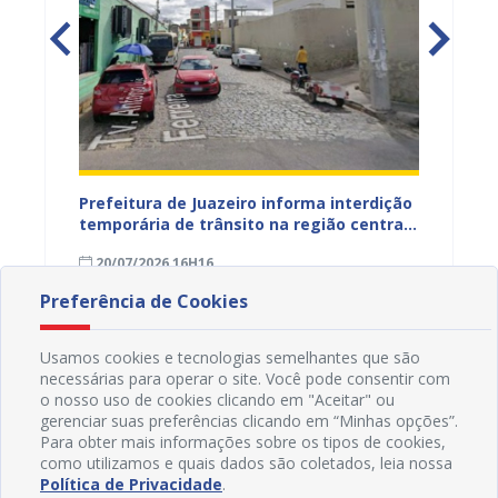
ão
Prefeitura de Juazeiro informa interdição
Prefei
temporária de trânsito na região central
públic
para obras de pavimentação asfáltica
bairro
20/07/2026 16H16
09/07
Preferência de Cookies
Usamos cookies e tecnologias semelhantes que são
necessárias para operar o site. Você pode consentir com
o nosso uso de cookies clicando em "Aceitar" ou
gerenciar suas preferências clicando em “Minhas opções”.
Para obter mais informações sobre os tipos de cookies,
como utilizamos e quais dados são coletados, leia nossa
Política de Privacidade
.