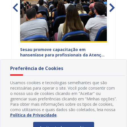
ficação
Sesau promove capacitação em
Sesau 
azeiro
hanseníase para profissionais da Atenção
progra
Primária de Juazeiro
determ
08/08/2026 11H58
07/08
Preferência de Cookies
Usamos cookies e tecnologias semelhantes que são
necessárias para operar o site. Você pode consentir com
o nosso uso de cookies clicando em "Aceitar" ou
gerenciar suas preferências clicando em “Minhas opções”.
Para obter mais informações sobre os tipos de cookies,
como utilizamos e quais dados são coletados, leia nossa
Política de Privacidade
.