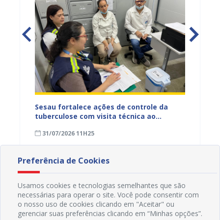
entos
Sesau fortalece ações de controle da
Saúde 
ue
tuberculose com visita técnica ao
inserç
o
Conjunto Penal de Juazeiro
acompa
31/07/2026 11H25
31/07
Família
Preferência de Cookies
Usamos cookies e tecnologias semelhantes que são
necessárias para operar o site. Você pode consentir com
o nosso uso de cookies clicando em "Aceitar" ou
gerenciar suas preferências clicando em “Minhas opções”.