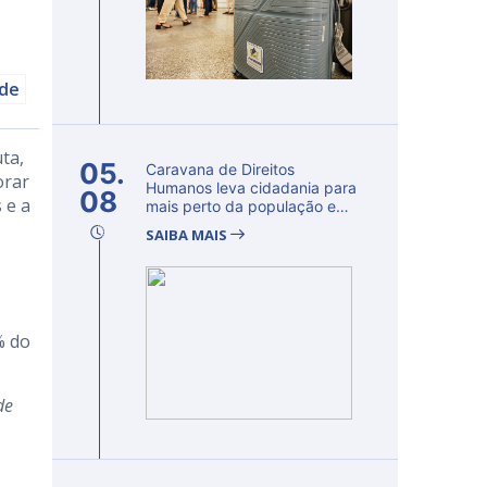
úde
ta,
05.
Caravana de Direitos
orar
Humanos leva cidadania para
08
 e a
mais perto da população e
fortalec...
SAIBA MAIS
% do
de