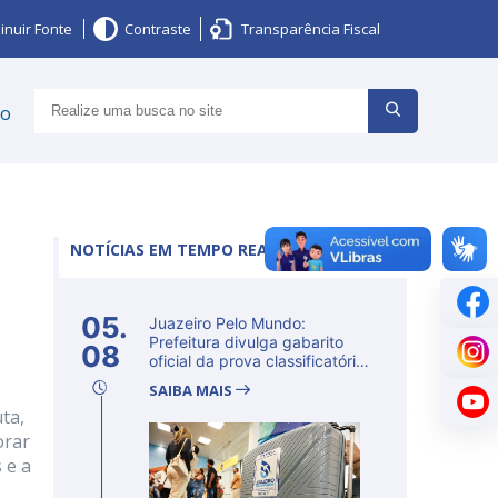
inuir Fonte
Contraste
Transparência Fiscal
ço
NOTÍCIAS EM TEMPO REAL
05.
Juazeiro Pelo Mundo:
Prefeitura divulga gabarito
08
oficial da prova classificatória
ne...
SAIBA MAIS
ta,
orar
 e a