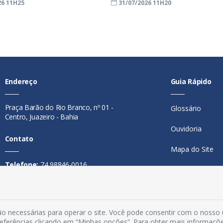
26 11H25
31/07/2026 11H20
Endereço
Guia Rápido
Praça Barão do Rio Branco, nº 01 -
Glossário
Centro, Juazeiro - Bahia
Ouvidoria
Contato
Mapa do Site
Telefone:
74 98846-0016
Perguntas Freq
Email:
ouvidoria@juazeiro.ba.gov.br
Manual de Nav
Horário De Funcionamento
Política de Priv
o necessárias para operar o site. Você pode consentir com o nosso
Segunda a sexta-feira, das 08h às
preferências clicando em “Minhas opções”. Para obter mais informaçõ