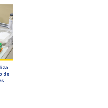
liza
o de
es