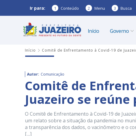
Ir para:
1
Conteúdo
2
Menu
3
Busca
Início
Governo
Início
Comitê de Enfrentamento à Covid-19 de Juazei
Autor:
Comunicação
Comitê de Enfrent
Juazeiro se reúne 
O Comitê de Enfrentamento à Covid-19 de Juazeiro
um relato sobre a situação da pandemia no muni
a transparência dos dados, o vacinômetro e o cont
[…]