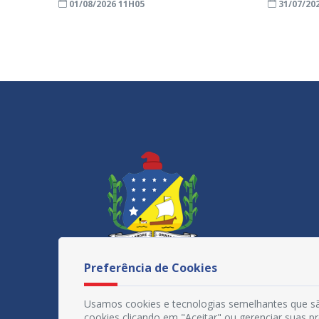
01/08/2026 11H05
31/07/20
Preferência de Cookies
Usamos cookies e tecnologias semelhantes que sã
cookies clicando em "Aceitar" ou gerenciar suas 