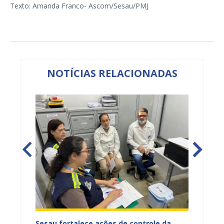
Texto: Amanda Franco- Ascom/Sesau/PMJ
NOTÍCIAS RELACIONADAS
entos
Sesau fortalece ações de controle da
Saúde 