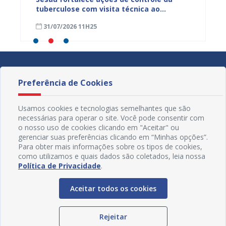
ue
tuberculose com visita técnica ao
inserç
o
Conjunto Penal de Juazeiro
acompa
31/07/2026 11H25
31/07
Família
Preferência de Cookies
Usamos cookies e tecnologias semelhantes que são
necessárias para operar o site. Você pode consentir com
o nosso uso de cookies clicando em "Aceitar" ou
gerenciar suas preferências clicando em “Minhas opções”.
Para obter mais informações sobre os tipos de cookies,
como utilizamos e quais dados são coletados, leia nossa
Política de Privacidade
.
Aceitar todos os cookies
Redes Sociais
Rejeitar