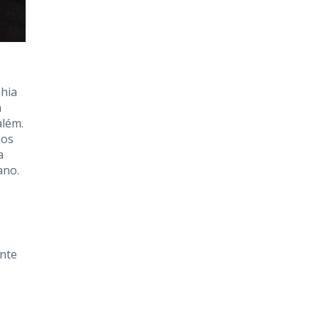
ahia
a
além.
mos
a
ano.
ente