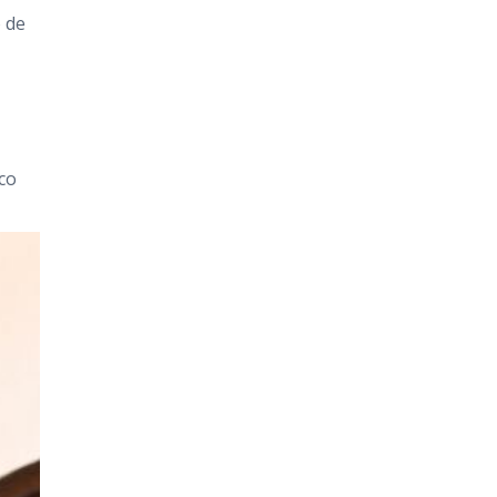
 de
co