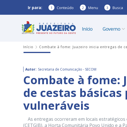
Ir para:
1
Conteúdo
2
Menu
3
Busca
Início
Governo
Início
Combate à fome: Juazeiro inicia entregas de ce
Autor:
Secretaria de Comunicação - SECOM
Combate à fome: J
de cestas básicas 
vulneráveis
As entregas ocorreram em locais estratégicos d
(CETGIB), a Horta Comunitária Povo Unido e a Pa