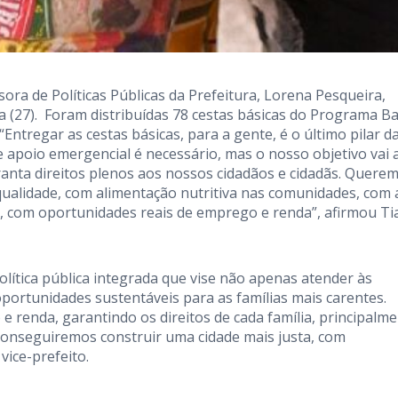
ssora de Políticas Públicas da Prefeitura, Lorena Pesqueira,
 (27). Foram distribuídas 78 cestas básicas do Programa B
“Entregar as cestas básicas, para a gente, é o último pilar d
 apoio emergencial é necessário, mas o nosso objetivo vai 
ranta direitos plenos aos nossos cidadãos e cidadãs. Quere
qualidade, com alimentação nutritiva nas comunidades, com 
nte, com oportunidades reais de emprego e renda”, afirmou Ti
ítica pública integrada que vise não apenas atender às
ortunidades sustentáveis para as famílias mais carentes.
 e renda, garantindo os direitos de cada família, principalm
conseguiremos construir uma cidade mais justa, com
vice-prefeito.