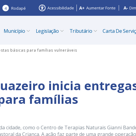
Acessibilidade
Aumentar Fonte
Dim
4
Rodapé
Município
Legislação
Tributário
Carta De Servi
stas básicas para famílias vulneráveis
uazeiro inicia entrega
para famílias
a cidade, como o Centro de Terapias Naturais Gianni Band
storal da Criança. A ação faz parte de uma grande operação