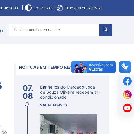
inuir Fonte
Contraste
Transparência Fiscal
ço
NOTÍCIAS EM TEMPO REAL
s
07.
Banheiros do Mercado Joca
de Souza Oliveira recebem ar-
08
condicionado
SAIBA MAIS
e
 de