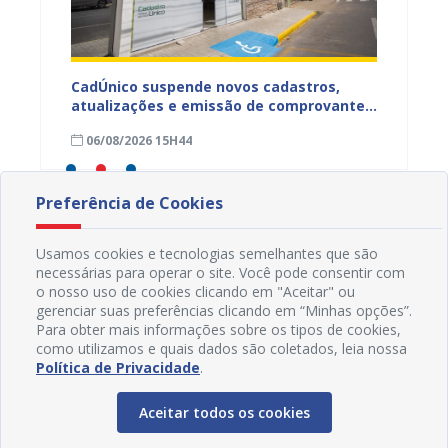
CadÚnico suspende novos cadastros,
Projua 
atualizações e emissão de comprovantes
lança 
ação
nesta sexta-feira (7), em Juazeiro
fortale
06/08/2026 15H44
29/07
idosa
Preferência de Cookies
Usamos cookies e tecnologias semelhantes que são
necessárias para operar o site. Você pode consentir com
o nosso uso de cookies clicando em "Aceitar" ou
gerenciar suas preferências clicando em “Minhas opções”.
Para obter mais informações sobre os tipos de cookies,
como utilizamos e quais dados são coletados, leia nossa
Política de Privacidade
.
Aceitar todos os cookies