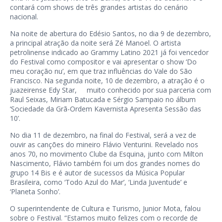
contará com shows de três grandes artistas do cenário
nacional.
Na noite de abertura do Edésio Santos, no dia 9 de dezembro,
a principal atração da noite será Zé Manoel. O artista
petrolinense indicado ao Grammy Latino 2021 já foi vencedor
do Festival como compositor e vai apresentar o show ‘Do
meu coração nu’, em que traz influências do Vale do São
Francisco. Na segunda noite, 10 de dezembro, a atração é o
juazeirense Edy Star, muito conhecido por sua parceria com
Raul Seixas, Miriam Batucada e Sérgio Sampaio no álbum
‘Sociedade da Grã-Ordem Kavernista Apresenta Sessão das
10’.
No dia 11 de dezembro, na final do Festival, será a vez de
ouvir as canções do mineiro Flávio Venturini. Revelado nos
anos 70, no movimento Clube da Esquina, junto com Milton
Nascimento, Flávio também foi um dos grandes nomes do
grupo 14 Bis e é autor de sucessos da Música Popular
Brasileira, como ‘Todo Azul do Mar’, ‘Linda Juventude’ e
‘Planeta Sonho’.
O superintendente de Cultura e Turismo, Junior Mota, falou
sobre o Festival. “Estamos muito felizes com o recorde de