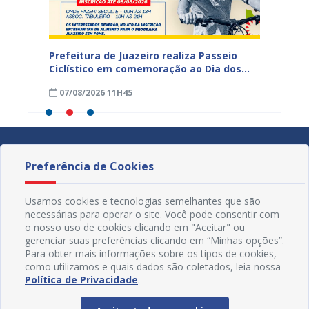
hores
Prefeitura de Juazeiro realiza Passeio
I Enco
a
Ciclístico em comemoração ao Dia dos
do Rio 
Pais neste domingo (9)
debate
07/08/2026 11H45
30/07
Preferência de Cookies
Usamos cookies e tecnologias semelhantes que são
necessárias para operar o site. Você pode consentir com
o nosso uso de cookies clicando em "Aceitar" ou
gerenciar suas preferências clicando em “Minhas opções”.
Para obter mais informações sobre os tipos de cookies,
como utilizamos e quais dados são coletados, leia nossa
Política de Privacidade
.