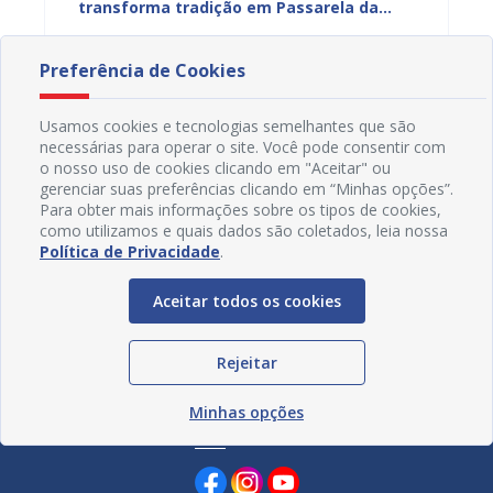
transforma tradição em Passarela da
para a
inhões
Moda para valorizar o comércio popular
acesso
19/07/2026 11H06
17/07
de Juazeiro
Preferência de Cookies
Usamos cookies e tecnologias semelhantes que são
necessárias para operar o site. Você pode consentir com
o nosso uso de cookies clicando em "Aceitar" ou
gerenciar suas preferências clicando em “Minhas opções”.
Para obter mais informações sobre os tipos de cookies,
como utilizamos e quais dados são coletados, leia nossa
Política de Privacidade
.
Aceitar todos os cookies
Rejeitar
Minhas opções
Redes Sociais