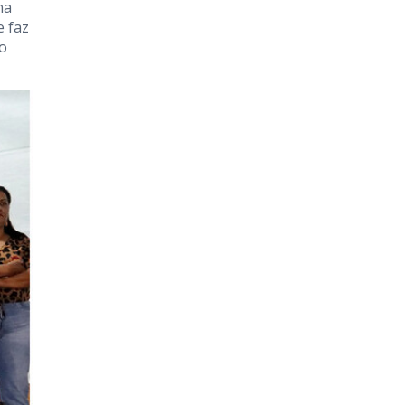
na
e faz
io