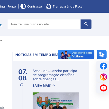
inuir Fonte
Contraste
Transparência Fiscal
ço
to
NOTÍCIAS EM TEMPO REAL
07.
Sesau de Juazeiro participa
de programação científica
08
sobre doenças
determinadas...
SAIBA MAIS
ando