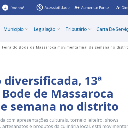
Acessibilidade
Aumentar Fonte
Dim
4
Rodapé
Município
Legislação
Tributário
Carta De Servi
 Feira do Bode de Massaroca movimenta final de semana no distri
iversificada, 13ª
o Bode de Massaroca
e semana no distrito
da com apresentações culturais, torneio leiteiro, shows
, artesanatos e produtos da culinária local, está moviment