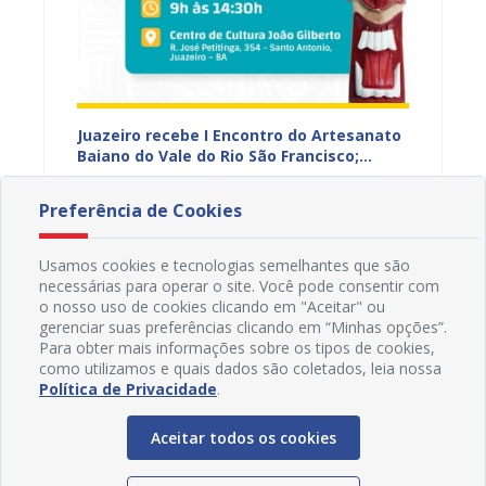
 Vale
Juazeiro recebe I Encontro do Artesanato
Prefeit
r e
Baiano do Vale do Rio São Francisco;
prelim
inscrições estão abertas
prazo 
25/07/2026 19H09
23/07
Preferência de Cookies
Usamos cookies e tecnologias semelhantes que são
necessárias para operar o site. Você pode consentir com
o nosso uso de cookies clicando em "Aceitar" ou
gerenciar suas preferências clicando em “Minhas opções”.
Para obter mais informações sobre os tipos de cookies,
como utilizamos e quais dados são coletados, leia nossa
Política de Privacidade
.
Aceitar todos os cookies