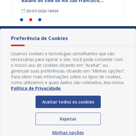
r e
Baiano do Vale do Rio São Francisco;
prelim
inscrições estão abertas
prazo 
25/07/2026 19H09
23/07
Preferência de Cookies
Usamos cookies e tecnologias semelhantes que são
necessárias para operar o site. Você pode consentir com
o nosso uso de cookies clicando em "Aceitar" ou
gerenciar suas preferências clicando em “Minhas opções”.
Para obter mais informações sobre os tipos de cookies,
como utilizamos e quais dados são coletados, leia nossa
Política de Privacidade
.
Aceitar todos os cookies
Redes Sociais
Rejeitar
Minhas opções