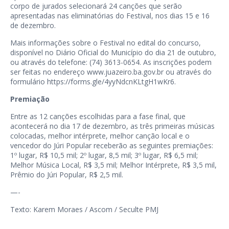
corpo de jurados selecionará 24 canções que serão
apresentadas nas eliminatórias do Festival, nos dias 15 e 16
de dezembro.
Mais informações sobre o Festival no edital do concurso,
disponível no Diário Oficial do Município do dia 21 de outubro,
ou através do telefone: (74) 3613-0654. As inscrições podem
ser feitas no endereço
www.juazeiro.ba.gov.br
ou através do
formulário
https://forms.gle/4yyNdcnKLtgH1wKr6
.
Premiação
Entre as 12 canções escolhidas para a fase final, que
acontecerá no dia 17 de dezembro, as três primeiras músicas
colocadas, melhor intérprete, melhor canção local e o
vencedor do Júri Popular receberão as seguintes premiações:
1º lugar, R$ 10,5 mil; 2º lugar, 8,5 mil; 3º lugar, R$ 6,5 mil;
Melhor Música Local, R$ 3,5 mil; Melhor Intérprete, R$ 3,5 mil,
Prêmio do Júri Popular, R$ 2,5 mil.
—-
Texto: Karem Moraes / Ascom / Seculte PMJ