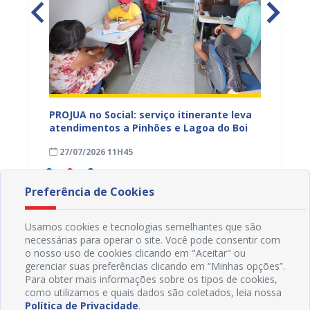
eiro
PROJUA no Social: serviço itinerante leva
Associa
 para
atendimentos a Pinhões e Lagoa do Boi
para c
soa
Desenv
27/07/2026 11H45
24/07
Preferência de Cookies
Usamos cookies e tecnologias semelhantes que são
necessárias para operar o site. Você pode consentir com
o nosso uso de cookies clicando em "Aceitar" ou
gerenciar suas preferências clicando em “Minhas opções”.
Para obter mais informações sobre os tipos de cookies,
como utilizamos e quais dados são coletados, leia nossa
Política de Privacidade
.