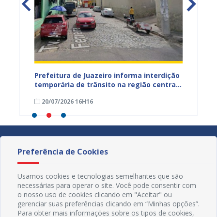
ão
Prefeitura de Juazeiro informa interdição
Prefei
temporária de trânsito na região central
públic
para obras de pavimentação asfáltica
bairro
20/07/2026 16H16
09/07
Preferência de Cookies
Usamos cookies e tecnologias semelhantes que são
necessárias para operar o site. Você pode consentir com
o nosso uso de cookies clicando em "Aceitar" ou
gerenciar suas preferências clicando em “Minhas opções”.
Para obter mais informações sobre os tipos de cookies,