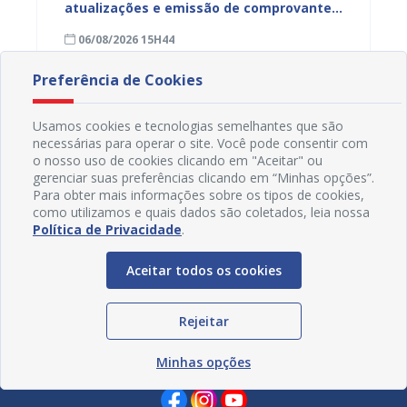
atualizações e emissão de comprovantes
lança 
ação
nesta sexta-feira (7), em Juazeiro
fortale
06/08/2026 15H44
29/07
idosa
Preferência de Cookies
Usamos cookies e tecnologias semelhantes que são
necessárias para operar o site. Você pode consentir com
o nosso uso de cookies clicando em "Aceitar" ou
gerenciar suas preferências clicando em “Minhas opções”.
Para obter mais informações sobre os tipos de cookies,
como utilizamos e quais dados são coletados, leia nossa
Política de Privacidade
.
Aceitar todos os cookies
Rejeitar
Redes Sociais
Minhas opções