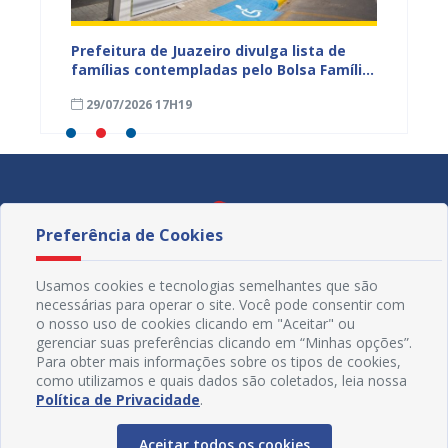
eiro
Prefeitura de Juazeiro divulga lista de
Campan
 para
famílias contempladas pelo Bolsa Família
sexta-f
a
em agosto
Civil d
29/07/2026 17H19
16/04
Preferência de Cookies
Usamos cookies e tecnologias semelhantes que são
necessárias para operar o site. Você pode consentir com
o nosso uso de cookies clicando em "Aceitar" ou
gerenciar suas preferências clicando em “Minhas opções”.
Para obter mais informações sobre os tipos de cookies,
como utilizamos e quais dados são coletados, leia nossa
Política de Privacidade
.
Aceitar todos os cookies
Redes Sociais