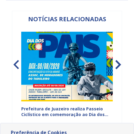
NOTÍCIAS RELACIONADAS
hores
Prefeitura de Juazeiro realiza Passeio
I Enco
a
Ciclístico em comemoração ao Dia dos
do Rio 
Pais neste domingo (9)
debate
07/08/2026 11H45
30/07
Preferência de Cookies