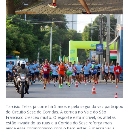
Tarcísio Teles já corre há 5 anos e pela segunda vez participou
do Circuito Sesc de Corridas. A corrida no Vale do São
Francisco cresceu muito. O esporte está incrível, os atletas
estão invadindo as ruas e a Corrida do Sesc reforça mais
ainda esse compromisso com o bem-estar. É massa ver a