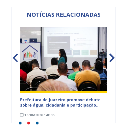
NOTÍCIAS RELACIONADAS
jetos
Prefeitura de Juazeiro promove debate
Prefeit
ua na
sobre água, cidadania e participação
para m
social e fortalece diálogo com
parali
13/06/2026 14H36
15/05
comunidades urbanas e rurais
sexta-f