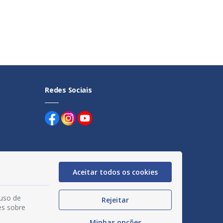
Redes Sociais
Aceitar todos os cookies
uentes
 uso de
egação
Rejeitar
es sobre
acidade
Minhas opções