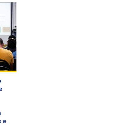
o
e
m
 e