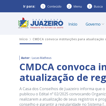
Ir para:
1
Conteúdo
2
Menu
3
Busca
Início
Governo
Início
CMDCA convoca instituições para atualização 
Autor:
Lucas Matheus
CMDCA convoca in
atualização de re
A Casa dos Conselhos de Juazeiro informa que 
publicou o Edital nº 02/2025 convocando Organiz
realizarem a atualização de seus registros e pr
conselho e garantir a regularidade no Sistema […