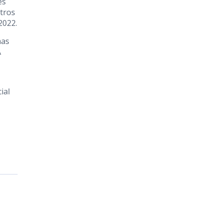
es
stros
2022.
mas
A
ial