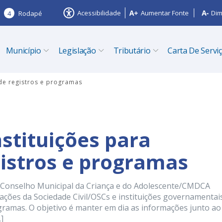
Acessibilidade
Aumentar Fonte
Dim
4
Rodapé
Município
Legislação
Tributário
Carta De Servi
de registros e programas
stituições para
gistros e programas
o Conselho Municipal da Criança e do Adolescente/CMDCA
ações da Sociedade Civil/OSCs e instituições governamentai
ogramas. O objetivo é manter em dia as informações junto ao
]