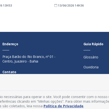
26 13H53
13/06/2026 14H36
Endereço
Guia Rápido
Praça Barão do Rio Branco, nº 01 -
Glossário
Centro, Juazeiro - Bahia
Ouvidoria
Contato
Mapa do Site
Telefone:
74 98846-0016
Perguntas Freq
Email:
ouvidoria@juazeiro.ba.gov.br
o necessárias para operar o site. Você pode consentir com o nosso
Manual de Nav
Horário De Funcionamento
preferências clicando em “Minhas opções”. Para obter mais informaçõ
s são coletados, leia nossa
Política de Privacidade
.
Política de Priv