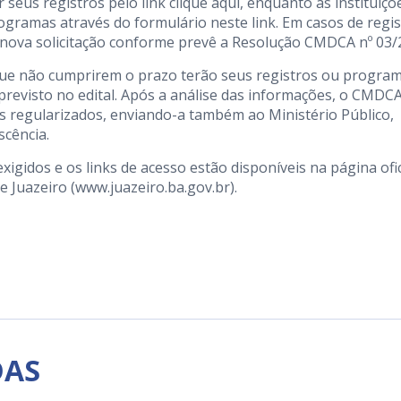
 seus registros pelo link
clique aqui
, enquanto as instituiçõ
ogramas através do formulário neste
link
. Em casos de regi
r nova solicitação conforme prevê a Resolução CMDCA nº 03/
s que não cumprirem o prazo terão seus registros ou progra
evisto no edital. Após a análise das informações, o CMDC
mas regularizados, enviando-a também ao Ministério Público,
scência.
gidos e os links de acesso estão disponíveis na página ofic
e Juazeiro (
www.juazeiro.ba.gov.br
).
DAS