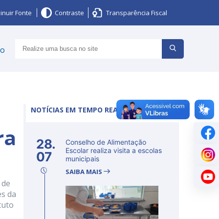
inuir Fonte
Contraste
Transparência Fiscal
ço
NOTÍCIAS EM TEMPO REAL
ra
28.
Conselho de Alimentação
Escolar realiza visita a escolas
07
municipais
SAIBA MAIS
 de
es da
tuto