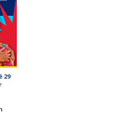
é 29
r
m