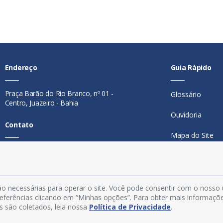
Endereço
Guia Rápido
Praça Barão do Rio Branco, nº 01 -
Glossário
Centro, Juazeiro - Bahia
Ouvidoria
Contato
Mapa do Site
Telefone:
74 98846-0016
Perguntas Freq
Email:
ouvidoria@juazeiro.ba.gov.br
Manual de Nav
Horário De Funcionamento
o necessárias para operar o site. Você pode consentir com o nosso
Política de Priv
preferências clicando em “Minhas opções”. Para obter mais informaçõ
s são coletados, leia nossa
Política de Privacidade
.
Segunda a sexta-feira, das 08h às
Acesso Interno
14h