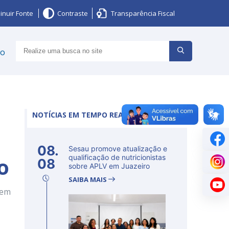
inuir Fonte
Contraste
Transparência Fiscal
ço
NOTÍCIAS EM TEMPO REAL
08.
Sesau promove atualização e
o
qualificação de nutricionistas
08
sobre APLV em Juazeiro
SAIBA MAIS
 em