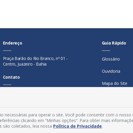
Endereço
Guia Rápido
Praça Barão do Rio Branco, nº 01 -
Glossário
Centro, Juazeiro - Bahia
Ouvidoria
Contato
Mapa do Site
Telefone:
74 98846-0016
Perguntas Freq
Email:
ouvidoria@juazeiro.ba.gov.br
Manual de Nav
Horário De Funcionamento
o necessárias para operar o site. Você pode consentir com o nosso
Política de Priv
preferências clicando em “Minhas opções”. Para obter mais informaçõ
s são coletados, leia nossa
Política de Privacidade
.
Segunda a sexta-feira, das 08h às
Acesso Interno
14h