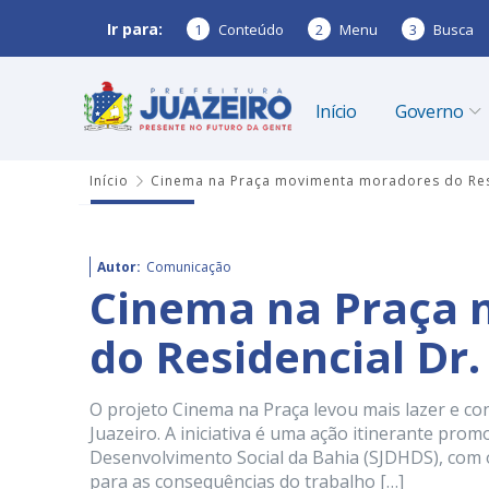
Ir para:
1
Conteúdo
2
Menu
3
Busca
Início
Governo
Início
Cinema na Praça movimenta moradores do Resi
Autor:
Comunicação
Cinema na Praça
do Residencial Dr
O projeto Cinema na Praça levou mais lazer e co
Juazeiro. A iniciativa é uma ação itinerante prom
Desenvolvimento Social da Bahia (SJDHDS), com o 
para as consequências do trabalho […]