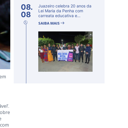
08.
Juazeiro celebra 20 anos da
Lei Maria da Penha com
08
carreata educativa e
lançamento d...
SAIBA MAIS
 em
vel’.
sobre
e
 com