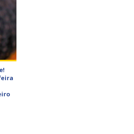
e!
feira
eiro