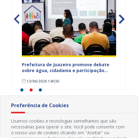
jetos
Prefeitura de Juazeiro promove debate
Prefeit
ua na
sobre água, cidadania e participação
para m
social e fortalece diálogo com
parali
13/06/2026 14H36
15/05
comunidades urbanas e rurais
sexta-f
Preferência de Cookies
Usamos cookies e tecnologias semelhantes que são
necessárias para operar o site. Você pode consentir com
o nosso uso de cookies clicando em "Aceitar" ou