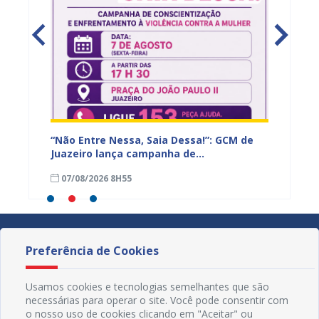
ão de
“Não Entre Nessa, Saia Dessa!”: GCM de
Juazeir
ra, em
Juazeiro lança campanha de
fortal
conscientização e enfrentamento à
humano
07/08/2026 8H55
06/08
violência contra a mulher
Preferência de Cookies
Usamos cookies e tecnologias semelhantes que são
necessárias para operar o site. Você pode consentir com
o nosso uso de cookies clicando em "Aceitar" ou