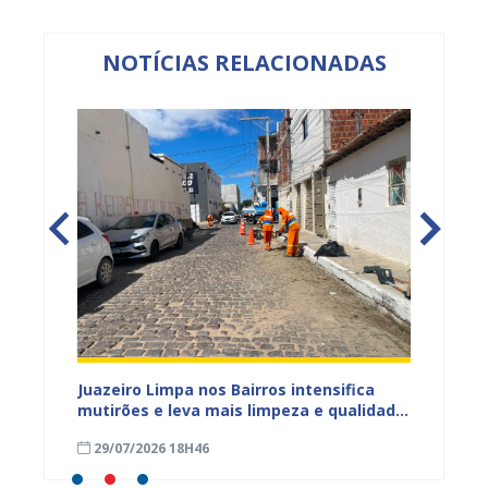
NOTÍCIAS RELACIONADAS
ura
Juazeiro Limpa nos Bairros intensifica
Juazei
 a
mutirões e leva mais limpeza e qualidade
equipe
de vida à população
limpez
29/07/2026 18H46
07/07