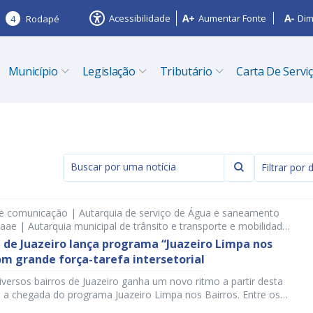
Acessibilidade
Aumentar Fonte
Dim
4
Rodapé
Município
Legislação
Tributário
Carta De Servi
Filtrar por 
de comunicação | Autarquia de serviço de Água e saneamento
saae | Autarquia municipal de trânsito e transporte e mobilidade
 | Secretaria de obras estruturantes | Secretaria de ordem
 de Juazeiro lança programa “Juazeiro Limpa nos
itação - soph | Secretaria de serviços públicos
om grande força-tarefa intersetorial
diversos bairros de Juazeiro ganha um novo ritmo a partir desta
a chegada do programa Juazeiro Limpa nos Bairros. Entre os
bril e 02 de maio, as equipes municipais estarão concentradas