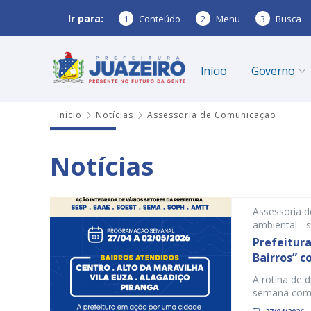
Ir para:
1
Conteúdo
2
Menu
3
Busca
Início
Governo
Início
Notícias
Assessoria de Comunicação
Notícias
Assessoria 
ambiental - 
urbana(amtt)
Prefeitura
pública e hab
Bairros” c
A rotina de 
semana com 
dias 27 de a