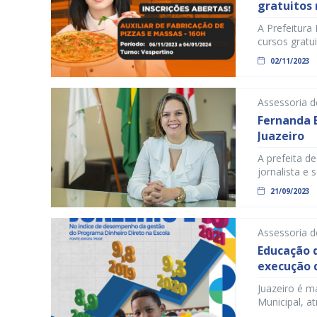
gratuitos 
A Prefeitura 
cursos gratui
serão presen
02/11/2023
têm duração
final do cur
Assessoria d
Fernanda B
Juazeiro
A prefeita d
jornalista e
gabinete da P
21/09/2023
está no Diár
Barros assum
Assessoria 
Educação 
execução 
reconhec
Juazeiro é m
Municipal, a
destacou pel