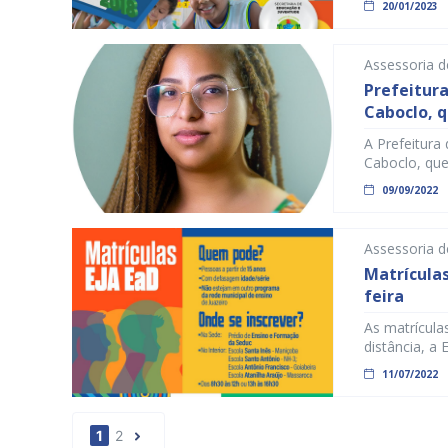
20/01/2023
municipal, a
programa Di
Parcela Des
Assessoria 
Prefeitura
Caboclo, 
A Prefeitura
Caboclo, que
até maio des
09/09/2022
sexta-feira (
doçura. Em s
Jornalismo, 
Assessoria 
Matrículas
feira
As matrícula
distância, a 
Secretaria d
11/07/2022
(14). O prog
não tenham c
1
2