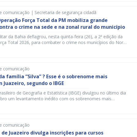
ção que percorre o Centro, Alto da Maravilha, Vila Euza,
iranga e as […]
e comunicação | Secretaria de segurança cidadã
Operação Força Total da PM mobiliza grande
ontra o crime na sede e na zonal rural do município
itar da Bahia deflagrou, nesta quinta-feira (26), a 2ª edição da
ça Total 2026, para combater o crime nos municípios do Norte
com atuação firme em Juazeiro. A ação intensifica o
 ostensivo, cumpre mandados judiciais e amplia ações
 baseadas em inteligência, permitindo o direcionamento do
de comunicação
da família “Silva” ? Esse é o sobrenome mais
 Juazeiro, segundo o IBGE
rasileiro de Geografia e Estatística (IBGE) divulgou no último dia
bro um levantamento inédito com os sobrenomes mais
sil. Pela primeira vez, a instituição reuniu dados oficiais que
istribuição e a origem desses sobrenomes. De acordo com o
va” é o sobrenome mais popular do país, […]
de comunicação
 de Juazeiro divulga inscrições para cursos