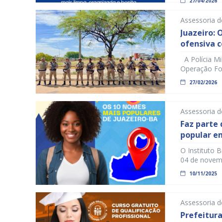
27/04/2026
em uma opera
Alagadiço, P
Assessoria d
Juazeiro: 
ofensiva c
A Polícia Mil
Operação For
do estado — 
27/02/2026
policiamento
estratégicas
efetivo […]
Assessoria 
Faz parte 
popular em
O Instituto B
04 de novem
comuns do Bra
10/11/2025
mostram a d
estudo, “Sil
Assessoria 
Prefeitura