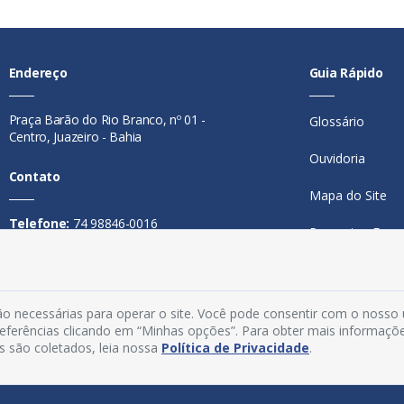
Endereço
Guia Rápido
Praça Barão do Rio Branco, nº 01 -
Glossário
Centro, Juazeiro - Bahia
Ouvidoria
Contato
Mapa do Site
Telefone:
74 98846-0016
Perguntas Freq
Email:
ouvidoria@juazeiro.ba.gov.br
Manual de Nav
Horário De Funcionamento
Política de Priv
o necessárias para operar o site. Você pode consentir com o nosso
Segunda a sexta-feira, das 08h às
preferências clicando em “Minhas opções”. Para obter mais informaçõ
Acesso Interno
14h
s são coletados, leia nossa
Política de Privacidade
.