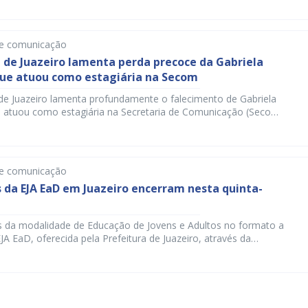
lcançando média dez, no índice de desempenho da gestão do
nheiro Direto na Escola (PDDE), sendo contemplada com a
empenho, recurso de […]
de comunicação
 de Juazeiro lamenta perda precoce da Gabriela
que atuou como estagiária na Secom
 de Juazeiro lamenta profundamente o falecimento de Gabriela
 atuou como estagiária na Secretaria de Comunicação (Secom),
te ano. Gabriela tinha 22 anos, faleceu na madrugada desta
09) e deixa um legado de profissionalismo, proatividade e
ua passagem pela Prefeitura, Gabriela, que era estudante de
desenvolveu […]
de comunicação
 da EJA EaD em Juazeiro encerram nesta quinta-
s da modalidade de Educação de Jovens e Adultos no formato a
EJA EaD, oferecida pela Prefeitura de Juazeiro, através da
e Educação e Juventude (Seduc), encerram-se nesta quinta-feira
rama é gratuito e voltado para jovens a partir dos 15 anos que
oncluído ainda o ensino fundamental. […]