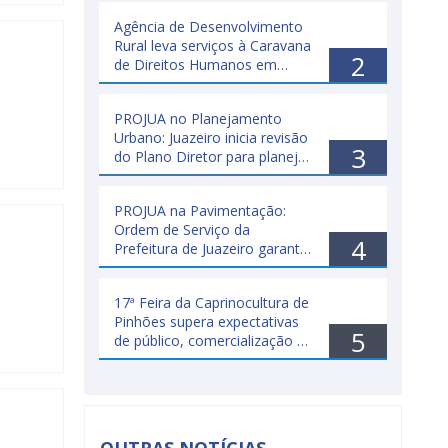
Juazeiro
Agência de Desenvolvimento
Rural leva serviços à Caravana
2
de Direitos Humanos em
Juazeiro
PROJUA no Planejamento
Urbano: Juazeiro inicia revisão
3
do Plano Diretor para planejar
o crescimento da cidade
PROJUA na Pavimentação:
Ordem de Serviço da
4
Prefeitura de Juazeiro garante
100% de pavimentação do
distrito de Juremal
17ª Feira da Caprinocultura de
Pinhões supera expectativas
5
de público, comercialização e
exposição de animais