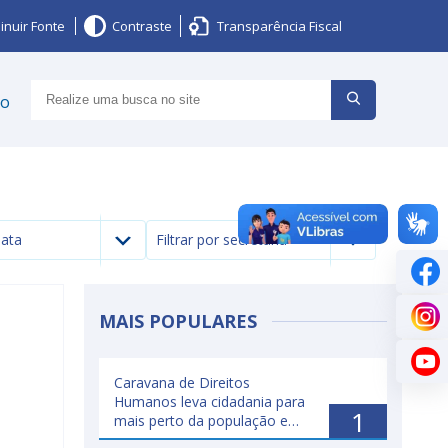
inuir Fonte
Contraste
Transparência Fiscal
ço
data
Filtrar por secretaria
MAIS POPULARES
Caravana de Direitos
Humanos leva cidadania para
1
mais perto da população e
fortalece rede de serviços em