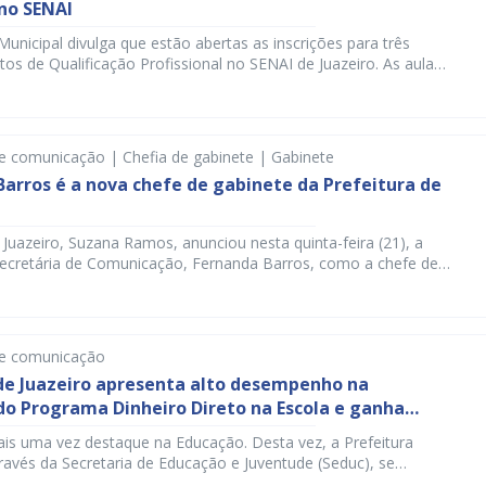
no SENAI
Municipal divulga que estão abertas as inscrições para três
tos de Qualificação Profissional no SENAI de Juazeiro. As aulas
ciais e iniciam na próxima segunda-feira (06). As capacitações
 de 2 meses e possuem carga horária mínima de 160 horas. Ao
so, os alunos aprovados receberão o Certificado […]
e comunicação | Chefia de gabinete | Gabinete
arros é a nova chefe de gabinete da Prefeitura de
e Juazeiro, Suzana Ramos, anunciou nesta quinta-feira (21), a
 secretária de Comunicação, Fernanda Barros, como a chefe de
refeitura de Juazeiro, no lugar de Cesar Miller. A publicação
io Oficial desta quinta-feira, 21 de setembro. Com Fernanda
indo a chefia de gabinete, as atribuições da Secretaria […]
de comunicação
de Juazeiro apresenta alto desempenho na
do Programa Dinheiro Direto na Escola e ganha
imento
ais uma vez destaque na Educação. Desta vez, a Prefeitura
través da Secretaria de Educação e Juventude (Seduc), se
a excelente administração financeira realizada no ensino