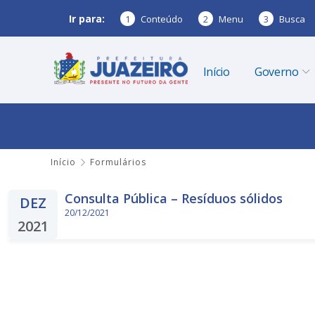
Ir para:
1
Conteúdo
2
Menu
3
Busca
Início
Governo
Início
Formulários
Consulta Pública – Resíduos sólidos
DEZ
20/12/2021
2021