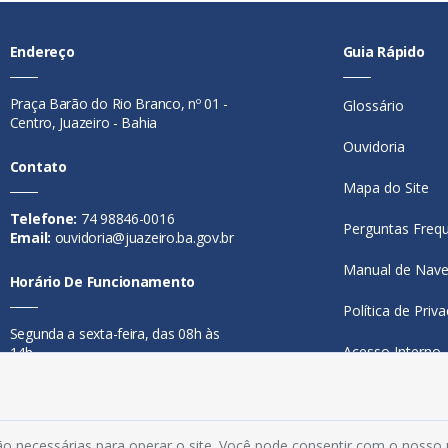
Endereço
Guia Rápido
Praça Barão do Rio Branco, nº 01 -
Glossário
Centro, Juazeiro - Bahia
Ouvidoria
Contato
Mapa do Site
Telefone:
74 98846-0016
Perguntas Freq
Email:
ouvidoria@juazeiro.ba.gov.br
Manual de Nav
Horário De Funcionamento
Política de Priv
Segunda a sexta-feira, das 08h às
Acesso Interno
14h
o necessárias para operar o site. Você pode consentir com o nosso