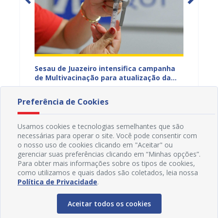
adual
Sesau de Juazeiro intensifica campanha
Saúde 
s
de Multivacinação para atualização da
no fim
s da
caderneta de crianças e adolescentes
garant
06/08/2026 16H49
01/08
Preferência de Cookies
Usamos cookies e tecnologias semelhantes que são
necessárias para operar o site. Você pode consentir com
o nosso uso de cookies clicando em "Aceitar" ou
gerenciar suas preferências clicando em “Minhas opções”.
Para obter mais informações sobre os tipos de cookies,
como utilizamos e quais dados são coletados, leia nossa
Política de Privacidade
.
Aceitar todos os cookies