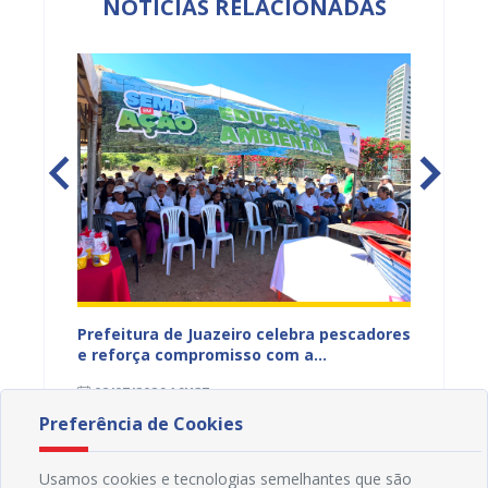
NOTÍCIAS RELACIONADAS
gunda
Prefeitura de Juazeiro celebra pescadores
Juazei
Rio São
e reforça compromisso com a
Fogo c
áreas
preservação do Rio São Francisco
florest
08/07/2026 16H37
03/07
Preferência de Cookies
Usamos cookies e tecnologias semelhantes que são