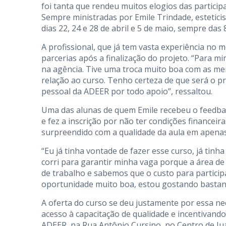
foi tanta que rendeu muitos elogios das partici
Sempre ministradas por Emile Trindade, estetic
dias 22, 24 e 28 de abril e 5 de maio, sempre das
A profissional, que já tem vasta experiência no 
parcerias após a finalização do projeto. “Para mi
na agência. Tive uma troca muito boa com as 
relação ao curso. Tenho certeza de que será o pr
pessoal da ADEER por todo apoio”, ressaltou.
Uma das alunas de quem Emile recebeu o feedbac
e fez a inscrição por não ter condições financeir
surpreendido com a qualidade da aula em apena
“Eu já tinha vontade de fazer esse curso, já tin
corri para garantir minha vaga porque a área d
de trabalho e sabemos que o custo para participa
oportunidade muito boa, estou gostando bastant
A oferta do curso se deu justamente por essa n
acesso à capacitação de qualidade e incentivan
ADEER, na Rua Antônio Cursino, no Centro de Juaz