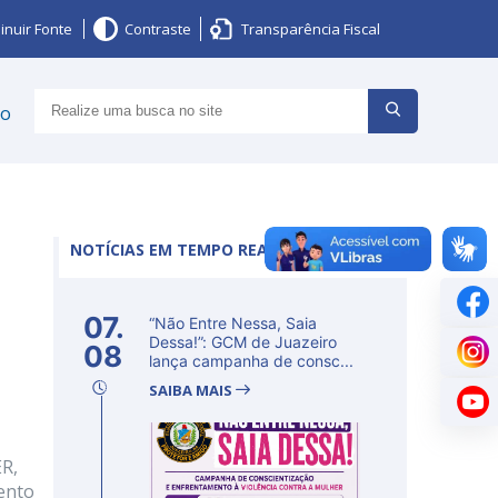
inuir Fonte
Contraste
Transparência Fiscal
ço
NOTÍCIAS EM TEMPO REAL
07.
“Não Entre Nessa, Saia
Dessa!”: GCM de Juazeiro
08
lança campanha de consc...
SAIBA MAIS
ER,
mento