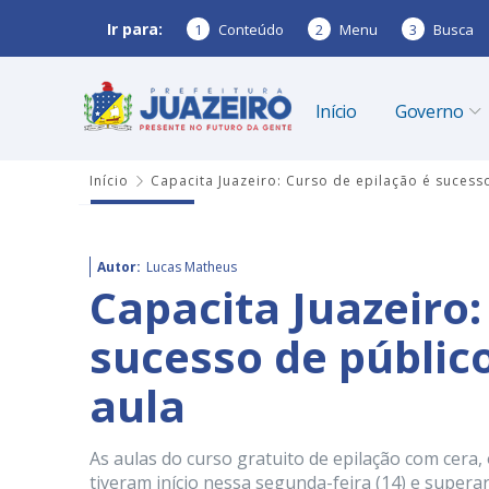
Ir para:
1
Conteúdo
2
Menu
3
Busca
Início
Governo
Início
Capacita Juazeiro: Curso de epilação é sucess
Autor:
Lucas Matheus
Capacita Juazeiro:
sucesso de públic
aula
As aulas do curso gratuito de epilação com cera,
tiveram início nessa segunda-feira (14) e super