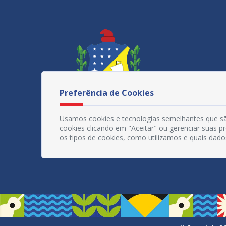
Preferência de Cookies
Usamos cookies e tecnologias semelhantes que sã
cookies clicando em "Aceitar" ou gerenciar suas 
os tipos de cookies, como utilizamos e quais dado