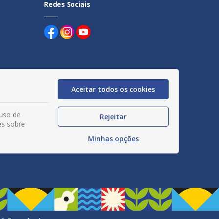
Redes Sociais
Aceitar todos os cookies
uentes
egação
 uso de
Rejeitar
es sobre
acidade
Minhas opções