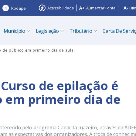
Acessibilidade
Aumentar Fonte
Dim
4
Rodapé
Município
Legislação
Tributário
Carta De Servi
o de público em primeiro dia de aula
 Curso de epilação é
o em primeiro dia de
 oferecido pelo programa Capacita Juazeiro, através da ADE
aram as expectativas dos organizadores. A troca de conheci