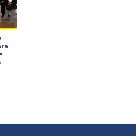
o
ara
e
o