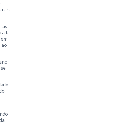
s.
m nos
tras
ra lá
m em
r ao
 ano
 se
dade
ado
indo
 da