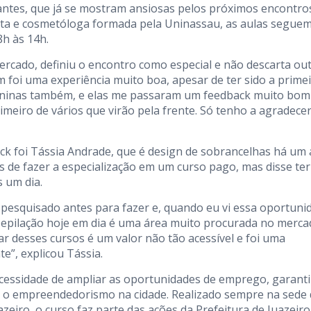
pantes, que já se mostram ansiosas pelos próximos encontro
ista e cosmetóloga formada pela Uninassau, as aulas segue
 8h às 14h.
mercado, definiu o encontro como especial e não descarta ou
m foi uma experiência muito boa, apesar de ter sido a primei
meninas também, e elas me passaram um feedback muito bo
imeiro de vários que virão pela frente. Só tenho a agradece
k foi Tássia Andrade, que é design de sobrancelhas há um
as de fazer a especialização em um curso pago, mas disse ter
s um dia.
ha pesquisado antes para fazer e, quando eu vi essa oportuni
e epilação hoje em dia é uma área muito procurada no merc
r desses cursos é um valor não tão acessível e foi uma
e”, explicou Tássia.
ecessidade de ampliar as oportunidades de emprego, garant
do o empreendedorismo na cidade. Realizado sempre na sede
eiro, o curso faz parte das ações da Prefeitura de Juazeiro