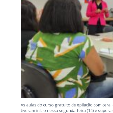
As aulas do curso gratuito de epilação com cera,
tiveram início nessa segunda-feira (14) e super