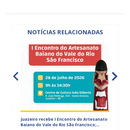
NOTÍCIAS RELACIONADAS
 Vale
Juazeiro recebe I Encontro do Artesanato
Prefeit
r e
Baiano do Vale do Rio São Francisco;
prelim