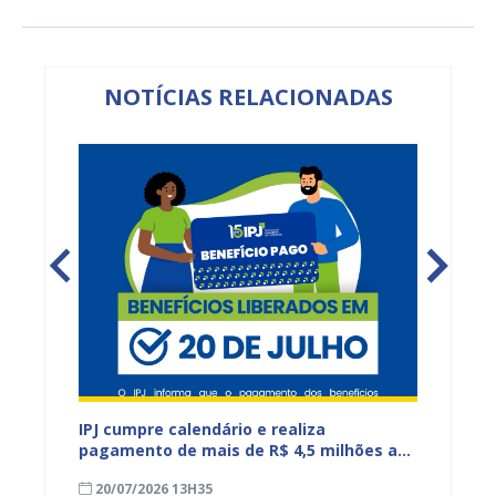
NOTÍCIAS RELACIONADAS
IPJ cumpre calendário e realiza
Reuniõ
tos do
pagamento de mais de R$ 4,5 milhões a
fortal
aposentados e pensionistas municipais
demand
20/07/2026 13H35
17/07
educa