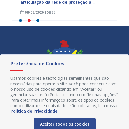
ardim
articulação da rede de proteção a
de nut
trabalhadores resgatados de situação
08/08/2026 15H35
08/08
análoga à escravidão
Preferência de Cookies
Usamos cookies e tecnologias semelhantes que são
necessárias para operar o site. Você pode consentir com
o nosso uso de cookies clicando em "Aceitar" ou
gerenciar suas preferências clicando em “Minhas opções”.
Para obter mais informações sobre os tipos de cookies,
como utilizamos e quais dados são coletados, leia nossa
Redes Sociais
Política de Privacidade
.
Aceitar todos os cookies