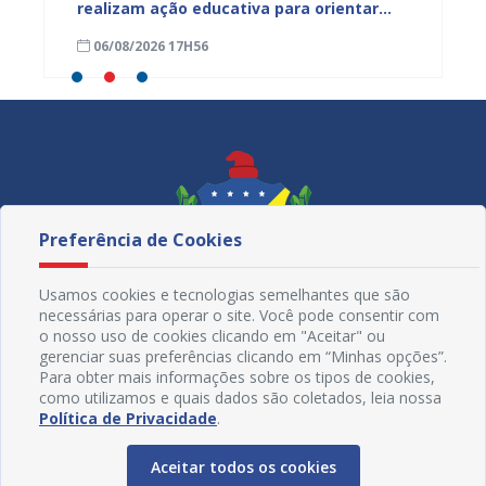
s
realizam ação educativa para orientar
de Mul
s da
comerciantes no município
cadern
06/08/2026 17H56
06/08
Preferência de Cookies
Usamos cookies e tecnologias semelhantes que são
necessárias para operar o site. Você pode consentir com
o nosso uso de cookies clicando em "Aceitar" ou
gerenciar suas preferências clicando em “Minhas opções”.
Para obter mais informações sobre os tipos de cookies,
como utilizamos e quais dados são coletados, leia nossa
Redes Sociais
Política de Privacidade
.
Aceitar todos os cookies