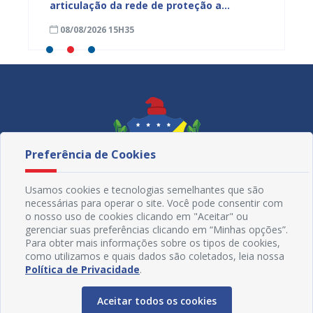
ardim
articulação da rede de proteção a
de nut
trabalhadores resgatados de situação
08/08/2026 15H35
08/08
análoga à escravidão
Preferência de Cookies
Usamos cookies e tecnologias semelhantes que são
necessárias para operar o site. Você pode consentir com
o nosso uso de cookies clicando em "Aceitar" ou
gerenciar suas preferências clicando em “Minhas opções”.
Para obter mais informações sobre os tipos de cookies,
como utilizamos e quais dados são coletados, leia nossa
Redes Sociais
Política de Privacidade
.
Aceitar todos os cookies