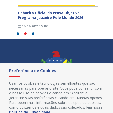
vulga
Gabarito Oficial da Prova Objetiva –
Carava
tória
Programa Juazeiro Pelo Mundo 2026
cidada
fortal
05/08/2026 15H03
05/08
Preferência de Cookies
Usamos cookies e tecnologias semelhantes que são
necessárias para operar o site. Você pode consentir com
o nosso uso de cookies clicando em "Aceitar" ou
gerenciar suas preferências clicando em “Minhas opções”.
Para obter mais informações sobre os tipos de cookies,
como utilizamos e quais dados são coletados, leia nossa
Política de Privacidade
.
Redes Sociais