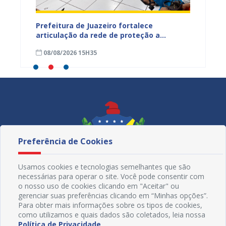
tos
Prefeitura de Juazeiro fortalece
Sesau 
ardim
articulação da rede de proteção a
de nut
trabalhadores resgatados de situação
08/08/2026 15H35
08/08
análoga à escravidão
Preferência de Cookies
Usamos cookies e tecnologias semelhantes que são
necessárias para operar o site. Você pode consentir com
o nosso uso de cookies clicando em "Aceitar" ou
gerenciar suas preferências clicando em “Minhas opções”.
Para obter mais informações sobre os tipos de cookies,
como utilizamos e quais dados são coletados, leia nossa
Política de Privacidade
.
Redes Sociais