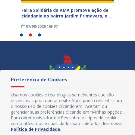
za
Feira Solidária da AMA promove ação de
PROJUA 
cidadania no bairro Jardim Primavera, em
obra n
Juazeiro
região
07/08/2026 16H37
07/08
Maniç
Preferência de Cookies
Usamos cookies e tecnologias semelhantes que são
necessárias para operar o site. Você pode consentir com
o nosso uso de cookies clicando em "Aceitar" ou
gerenciar suas preferências clicando em “Minhas opções”.
Para obter mais informações sobre os tipos de cookies,
como utilizamos e quais dados são coletados, leia nossa
Redes Sociais
Política de Privacidade
.