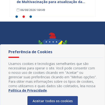
ntar
de Multivacinação para atualização da
atuali
caderneta de crianças e adolescentes
nesta s
06/08/2026 16H49
06/08
Preferência de Cookies
Usamos cookies e tecnologias semelhantes que são
necessárias para operar o site. Você pode consentir com
o nosso uso de cookies clicando em "Aceitar" ou
gerenciar suas preferências clicando em “Minhas opções”.
Para obter mais informações sobre os tipos de cookies,
como utilizamos e quais dados são coletados, leia nossa
Redes Sociais
Política de Privacidade
.
Aceitar todos os cookies