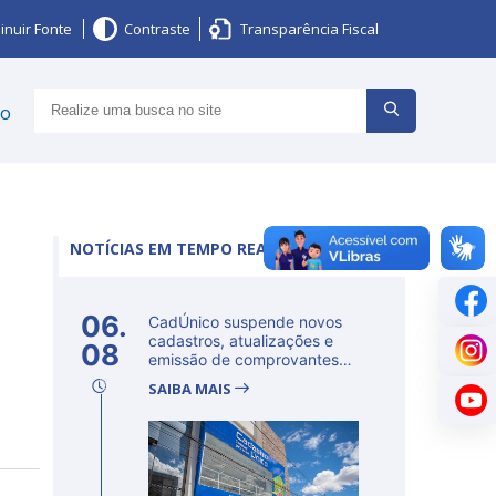
inuir Fonte
Contraste
Transparência Fiscal
ço
NOTÍCIAS EM TEMPO REAL
06.
CadÚnico suspende novos
cadastros, atualizações e
08
emissão de comprovantes
nesta s...
SAIBA MAIS