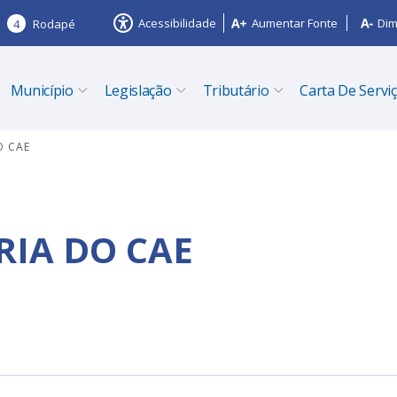
Acessibilidade
Aumentar Fonte
Dim
4
Rodapé
Município
Legislação
Tributário
Carta De Servi
O CAE
IA DO CAE