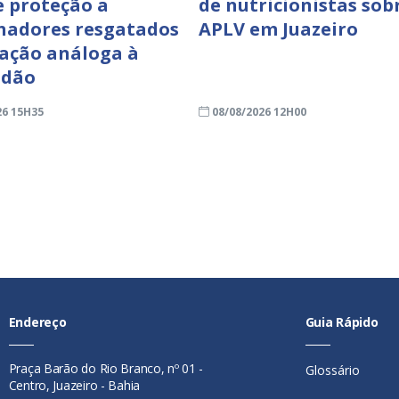
e proteção a
de nutricionistas sob
hadores resgatados
APLV em Juazeiro
uação análoga à
idão
26 15H35
08/08/2026 12H00
Endereço
Guia Rápido
Praça Barão do Rio Branco, nº 01 -
Glossário
Centro, Juazeiro - Bahia