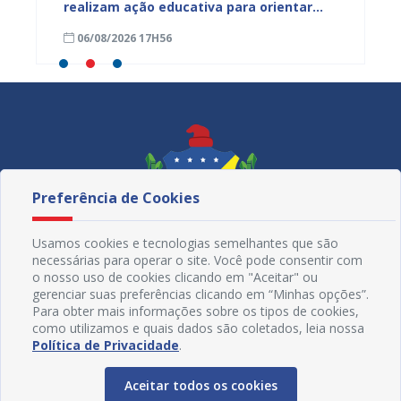
s
realizam ação educativa para orientar
de Mul
s da
comerciantes no município
cadern
06/08/2026 17H56
06/08
Preferência de Cookies
Usamos cookies e tecnologias semelhantes que são
necessárias para operar o site. Você pode consentir com
o nosso uso de cookies clicando em "Aceitar" ou
gerenciar suas preferências clicando em “Minhas opções”.
Para obter mais informações sobre os tipos de cookies,
como utilizamos e quais dados são coletados, leia nossa
Redes Sociais
Política de Privacidade
.
Aceitar todos os cookies