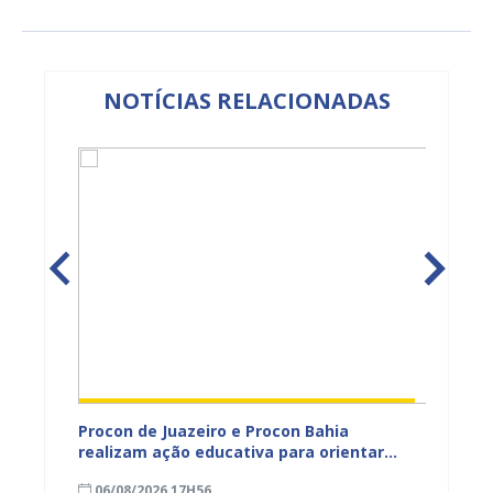
NOTÍCIAS RELACIONADAS
adual
Procon de Juazeiro e Procon Bahia
Sesau 
s
realizam ação educativa para orientar
de Mul
s da
comerciantes no município
cadern
06/08/2026 17H56
06/08